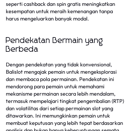
seperti cashback dan spin gratis meningkatkan
kesempatan untuk meraih kemenangan tanpa
harus mengeluarkan banyak modal.
Pendekatan Bermain yang
Berbeda
Dengan pendekatan yang tidak konvensional,
Balislot mengajak pemain untuk mengeksplorasi
dan membaca pola permainan. Pendekatan ini
mendorong para pemain untuk memahami
mekanisme permainan secara lebih mendalam,
termasuk mempelajari tingkat pengembalian (RTP)
dan volatilitas dari setiap permainan slot yang
ditawarkan. Ini memungkinkan pemain untuk
membuat keputusan yang lebih tepat berdasarkan
analisis dan bukan hanya keberuntungan semata.