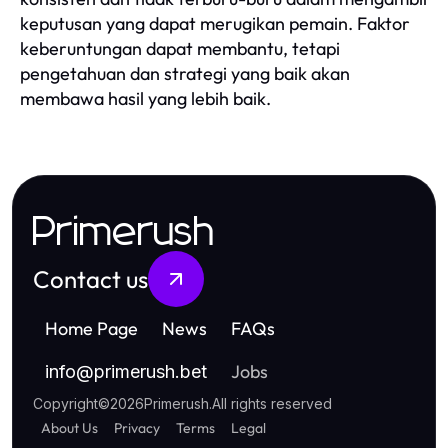
keputusan yang dapat merugikan pemain. Faktor
keberuntungan dapat membantu, tetapi
pengetahuan dan strategi yang baik akan
membawa hasil yang lebih baik.
Primerush
Contact us
Home Page
News
FAQs
Jobs
info
@
primerush.bet
Copyright
©
2026
Primerush
.
All rights reserved
About Us
Privacy
Terms
Legal