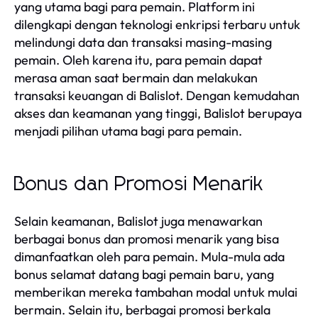
yang utama bagi para pemain. Platform ini
dilengkapi dengan teknologi enkripsi terbaru untuk
melindungi data dan transaksi masing-masing
pemain. Oleh karena itu, para pemain dapat
merasa aman saat bermain dan melakukan
transaksi keuangan di Balislot. Dengan kemudahan
akses dan keamanan yang tinggi, Balislot berupaya
menjadi pilihan utama bagi para pemain.
Bonus dan Promosi Menarik
Selain keamanan, Balislot juga menawarkan
berbagai bonus dan promosi menarik yang bisa
dimanfaatkan oleh para pemain. Mula-mula ada
bonus selamat datang bagi pemain baru, yang
memberikan mereka tambahan modal untuk mulai
bermain. Selain itu, berbagai promosi berkala