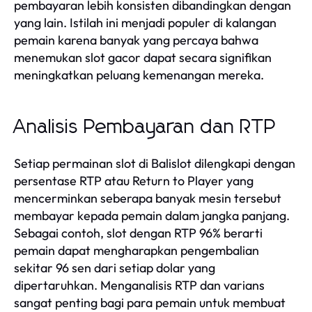
pembayaran lebih konsisten dibandingkan dengan
yang lain. Istilah ini menjadi populer di kalangan
pemain karena banyak yang percaya bahwa
menemukan slot gacor dapat secara signifikan
meningkatkan peluang kemenangan mereka.
Analisis Pembayaran dan RTP
Setiap permainan slot di Balislot dilengkapi dengan
persentase RTP atau Return to Player yang
mencerminkan seberapa banyak mesin tersebut
membayar kepada pemain dalam jangka panjang.
Sebagai contoh, slot dengan RTP 96% berarti
pemain dapat mengharapkan pengembalian
sekitar 96 sen dari setiap dolar yang
dipertaruhkan. Menganalisis RTP dan varians
sangat penting bagi para pemain untuk membuat