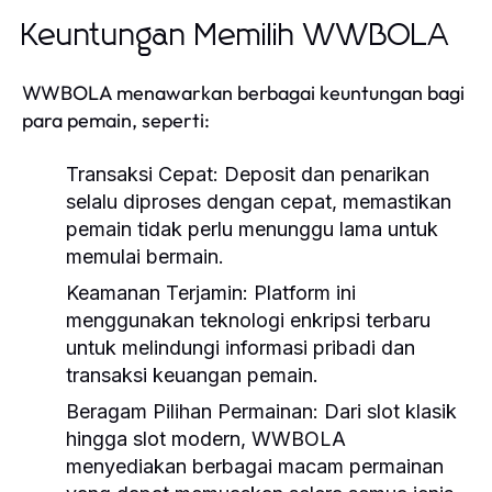
Keuntungan Memilih WWBOLA
WWBOLA menawarkan berbagai keuntungan bagi
para pemain, seperti:
Transaksi Cepat:
Deposit dan penarikan
selalu diproses dengan cepat, memastikan
pemain tidak perlu menunggu lama untuk
memulai bermain.
Keamanan Terjamin:
Platform ini
menggunakan teknologi enkripsi terbaru
untuk melindungi informasi pribadi dan
transaksi keuangan pemain.
Beragam Pilihan Permainan:
Dari slot klasik
hingga slot modern, WWBOLA
menyediakan berbagai macam permainan