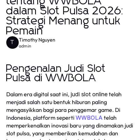
tentang WWBOLA
dalam Slot Pulsa 2026:
Strategi Menang untuk
Pemain
Timothy Nguyen
T
admin
Pengenalan Judi Slot
Pulsa di WWBOLA
Dalam era digital saat ini,
telah
judi slot online
menjadi salah satu bentuk hiburan paling
mengasyikkan bagi para penggemar game. Di
Indonesia, platform seperti
telah
WWBOLA
memperkenalkan inovasi baru yang dinamakan judi
slot pulsa, yang memberikan kemudahan dan