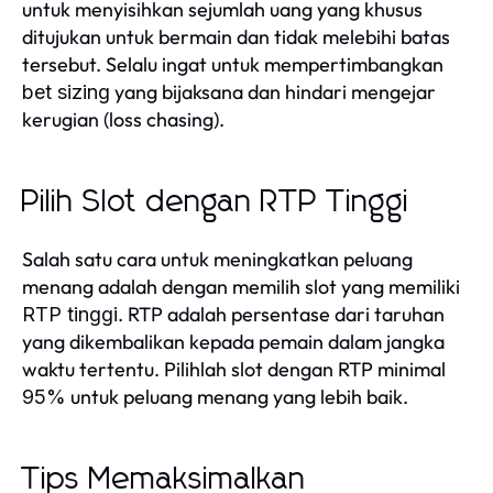
untuk menyisihkan sejumlah uang yang khusus
ditujukan untuk bermain dan tidak melebihi batas
tersebut. Selalu ingat untuk mempertimbangkan
yang bijaksana dan hindari mengejar
bet sizing
kerugian (loss chasing).
Pilih Slot dengan RTP Tinggi
Salah satu cara untuk meningkatkan peluang
menang adalah dengan memilih slot yang memiliki
. RTP adalah persentase dari taruhan
RTP tinggi
yang dikembalikan kepada pemain dalam jangka
waktu tertentu. Pilihlah slot dengan RTP minimal
untuk peluang menang yang lebih baik.
95%
Tips Memaksimalkan