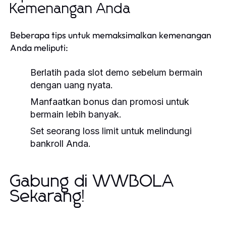
Kemenangan Anda
Beberapa tips untuk memaksimalkan kemenangan
Anda meliputi:
Berlatih pada slot demo sebelum bermain
dengan uang nyata.
Manfaatkan bonus dan promosi untuk
bermain lebih banyak.
Set seorang
loss limit
untuk melindungi
bankroll Anda.
Gabung di WWBOLA
Sekarang!