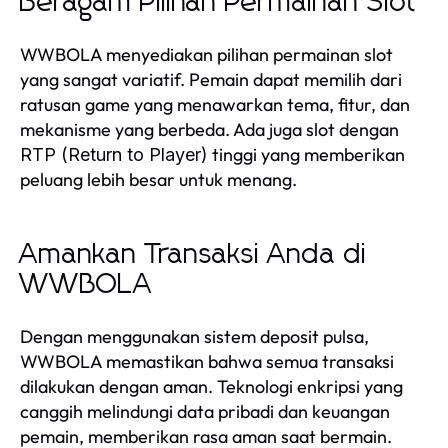
Beragam Pilihan Permainan Slot
WWBOLA menyediakan pilihan permainan slot
yang sangat variatif. Pemain dapat memilih dari
ratusan game yang menawarkan tema, fitur, dan
mekanisme yang berbeda. Ada juga slot dengan
tinggi yang memberikan
RTP (Return to Player)
peluang lebih besar untuk menang.
Amankan Transaksi Anda di
WWBOLA
Dengan menggunakan sistem deposit pulsa,
WWBOLA memastikan bahwa semua transaksi
dilakukan dengan aman. Teknologi enkripsi yang
canggih melindungi data pribadi dan keuangan
pemain, memberikan rasa aman saat bermain.