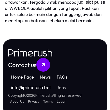
ditawarkan, tergoda untuk mencoba
judi slot pulsa
di WWBOLA adalah pilihan yang tepat. Pastikan
untuk selalu bermain dengan tanggung jawab dan
menetapkan batasan sebelum mulai bermain.
Primerush
Contact us
Home Page
News
FAQs
Jobs
info
@
primerush.bet
Copyright
©
2026
Primerush
.
All rights reserved
About Us
Privacy
Terms
Legal