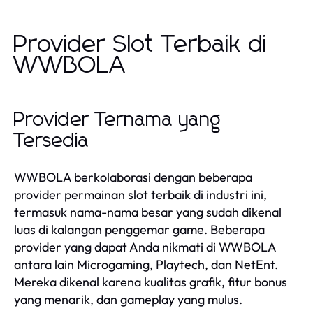
Provider Slot Terbaik di
WWBOLA
Provider Ternama yang
Tersedia
WWBOLA berkolaborasi dengan beberapa
provider permainan slot terbaik di industri ini,
termasuk nama-nama besar yang sudah dikenal
luas di kalangan penggemar game. Beberapa
provider yang dapat Anda nikmati di WWBOLA
antara lain Microgaming, Playtech, dan NetEnt.
Mereka dikenal karena kualitas grafik, fitur bonus
yang menarik, dan gameplay yang mulus.