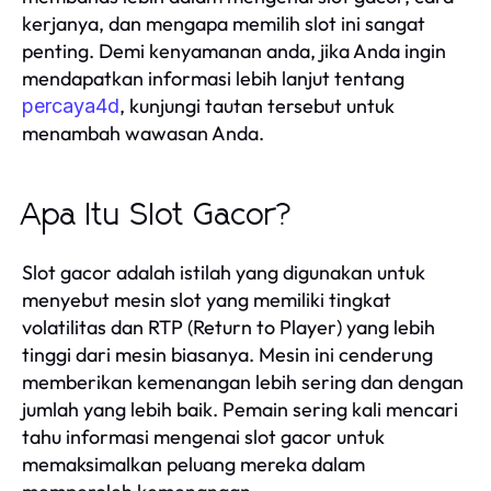
kerjanya, dan mengapa memilih slot ini sangat
penting. Demi kenyamanan anda, jika Anda ingin
mendapatkan informasi lebih lanjut tentang
, kunjungi tautan tersebut untuk
percaya4d
menambah wawasan Anda.
Apa Itu Slot Gacor?
Slot gacor adalah istilah yang digunakan untuk
menyebut mesin slot yang memiliki tingkat
volatilitas dan RTP (Return to Player) yang lebih
tinggi dari mesin biasanya. Mesin ini cenderung
memberikan kemenangan lebih sering dan dengan
jumlah yang lebih baik. Pemain sering kali mencari
tahu informasi mengenai slot gacor untuk
memaksimalkan peluang mereka dalam