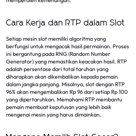
memperoleh kemenangan.
Cara Kerja dan RTP dalam Slot
Setiap mesin slot memiliki algoritma yang
berfungsi untuk mengacak hasil permainan. Proses
ini bergantung pada RNG (Random Number
Generator) yang memastikan keacakan hasil. RTP
adalah persentase dari total taruhan yang
diharapkan akan dikembalikan kepada pemain
dalam jangka panjang. Misalnya, slot dengan RTP
96% akan mengembalikan Rp 96 dari setiap Rp 100
yang dipertaruhkan. Memahami RTP membantu
pemain membuat keputusan yang lebih baik
mengenai mesin yang harus dimainkan.