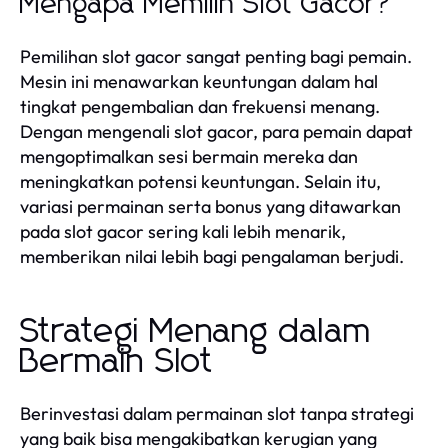
Mengapa Memilih Slot Gacor?
Pemilihan slot gacor sangat penting bagi pemain.
Mesin ini menawarkan keuntungan dalam hal
tingkat pengembalian dan frekuensi menang.
Dengan mengenali slot gacor, para pemain dapat
mengoptimalkan sesi bermain mereka dan
meningkatkan potensi keuntungan. Selain itu,
variasi permainan serta bonus yang ditawarkan
pada slot gacor sering kali lebih menarik,
memberikan nilai lebih bagi pengalaman berjudi.
Strategi Menang dalam
Bermain Slot
Berinvestasi dalam permainan slot tanpa strategi
yang baik bisa mengakibatkan kerugian yang