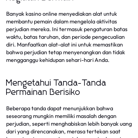
Banyak kasino online menyediakan alat untuk
membantu pemain dalam mengelola aktivitas
perjudian mereka. Ini termasuk pengaturan batas
waktu, batas taruhan, dan periode pengecualian
diri. Manfaatkan alat-alat ini untuk memastikan
bahwa perjudian tetap menyenangkan dan tidak
mengganggu kehidupan sehari-hari Anda.
Mengetahui Tanda-Tanda
Permainan Berisiko
Beberapa tanda dapat menunjukkan bahwa
seseorang mungkin memiliki masalah dengan
perjudian, seperti menghabiskan lebih banyak uang
dari yang direncanakan, merasa tertekan saat